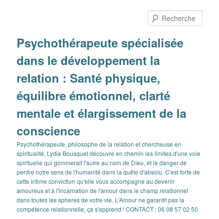
Aller
Aller
au
au
Rech
contenu
contenu
principal
secondaire
Psychothérapeute spécialisée
dans le développement la
relation : Santé physique,
équilibre émotionnel, clarté
mentale et élargissement de la
conscience
Psychothérapeute, philosophe de la relation et chercheuse en
spiritualité, Lydia Bousquet découvre en chemin les limites d'une voie
spirituelle qui gommerait l'autre au nom de Dieu, et le danger de
perdre notre sens de l'humanité dans la quête d'absolu. C'est forte de
cette intime conviction qu'elle vous accompagne au devenir
amoureux et à l'incarnation de l'amour dans le champ relationnel
dans toutes les spheres de votre vie. L'Amour ne garantit pas la
compétence relationnelle, ça s'apprend ! CONTACT : 06 08 57 02 50