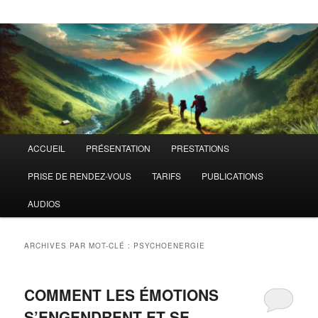
Menu
ACCUEIL
PRÉSENTATION
PRESTATIONS
principal
PRISE DE RENDEZ-VOUS
TARIFS
PUBLICATIONS
AUDIOS
ARCHIVES PAR MOT-CLÉ :
PSYCHOENERGIE
COMMENT LES ÉMOTIONS
S’ENGENDRENT ET SE