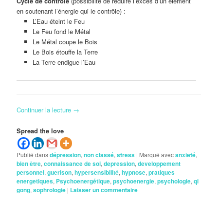
Cycle de contrôle
(possibilité de réduire l’excès d’un élément
en soutenant l’énergie qui le contrôle) :
L’Eau éteint le Feu
Le Feu fond le Métal
Le Métal coupe le Bois
Le Bois étouffe la Terre
La Terre endigue l’Eau
Continuer la lecture
→
Spread the love
Publié dans
dépression
,
non classé
,
stress
|
Marqué avec
anxieté
,
bien être
,
connaissance de soi
,
depression
,
developpement
personnel
,
guerison
,
hypersensibilité
,
hypnose
,
pratiques
energetiques
,
Psychoenergétique
,
psychoenergie
,
psychologie
,
qi
gong
,
sophrologie
|
Laisser un commentaire