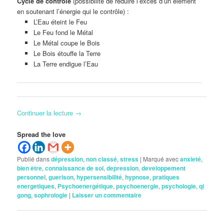
Cycle de contrôle
(possibilité de réduire l’excès d’un élément
en soutenant l’énergie qui le contrôle) :
L’Eau éteint le Feu
Le Feu fond le Métal
Le Métal coupe le Bois
Le Bois étouffe la Terre
La Terre endigue l’Eau
Continuer la lecture
→
Spread the love
Publié dans
dépression
,
non classé
,
stress
|
Marqué avec
anxieté
,
bien être
,
connaissance de soi
,
depression
,
developpement
personnel
,
guerison
,
hypersensibilité
,
hypnose
,
pratiques
energetiques
,
Psychoenergétique
,
psychoenergie
,
psychologie
,
qi
gong
,
sophrologie
|
Laisser un commentaire