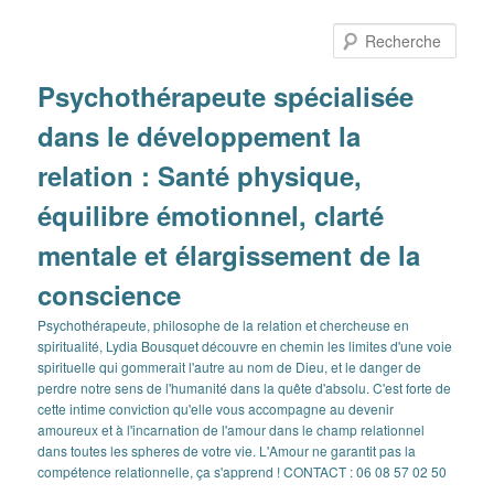
Aller
Aller
au
au
Rech
contenu
contenu
principal
secondaire
Psychothérapeute spécialisée
dans le développement la
relation : Santé physique,
équilibre émotionnel, clarté
mentale et élargissement de la
conscience
Psychothérapeute, philosophe de la relation et chercheuse en
spiritualité, Lydia Bousquet découvre en chemin les limites d'une voie
spirituelle qui gommerait l'autre au nom de Dieu, et le danger de
perdre notre sens de l'humanité dans la quête d'absolu. C'est forte de
cette intime conviction qu'elle vous accompagne au devenir
amoureux et à l'incarnation de l'amour dans le champ relationnel
dans toutes les spheres de votre vie. L'Amour ne garantit pas la
compétence relationnelle, ça s'apprend ! CONTACT : 06 08 57 02 50