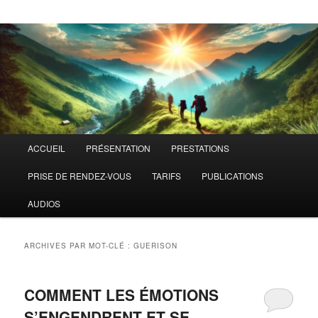
Menu
ACCUEIL
PRÉSENTATION
PRESTATIONS
principal
PRISE DE RENDEZ-VOUS
TARIFS
PUBLICATIONS
AUDIOS
ARCHIVES PAR MOT-CLÉ :
GUERISON
COMMENT LES ÉMOTIONS
S’ENGENDRENT ET SE