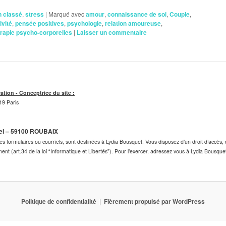
n classé
,
stress
|
Marqué avec
amour
,
connaissance de soi
,
Couple
,
ivité
,
pensée positives
,
psychologie
,
relation amoureuse
,
rapie psycho-corporelles
|
Laisser un commentaire
cation - Conceptrice du site :
19 Paris
tel – 59100 ROUBAIX
s formulaires ou courriels, sont destinées à Lydia Bousquet. Vous disposez d’un droit d’accès, de
ent (art.34 de la loi “Informatique et Libertés”). Pour l’exercer, adressez vous à Lydia Bou
Politique de confidentialité
Fièrement propulsé par WordPress