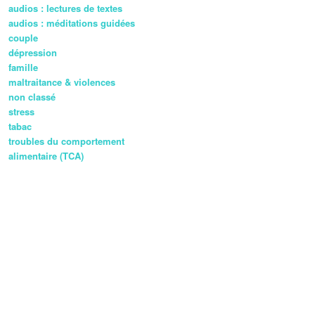
audios : lectures de textes
audios : méditations guidées
couple
dépression
famille
maltraitance & violences
non classé
stress
tabac
troubles du comportement
alimentaire (TCA)