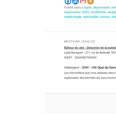
Publié dans
couple
,
dépression
,
no
depression
,
EGO
,
meditation
,
negat
sophrologie
,
spiritualite
,
stress
,
thé
MENTIONS LÉGALES
Éditeur du site - Directrice de la publi
Lydia Bousquet -
271 rue de Belleville 750
SIRET : 50243567000034
Hébergeur :
OVH - 140 Quai du Sar
Les informations que vous saisissez dans le
suppression des données qui vous concern