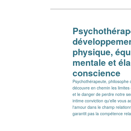
Aller
Aller
au
au
contenu
contenu
Psychothérape
principal
secondaire
développement
physique, équi
mentale et él
conscience
Psychothérapeute, philosophe de
découvre en chemin les limites 
et le danger de perdre notre se
intime conviction qu'elle vous
l'amour dans le champ relationn
garantit pas la compétence rel