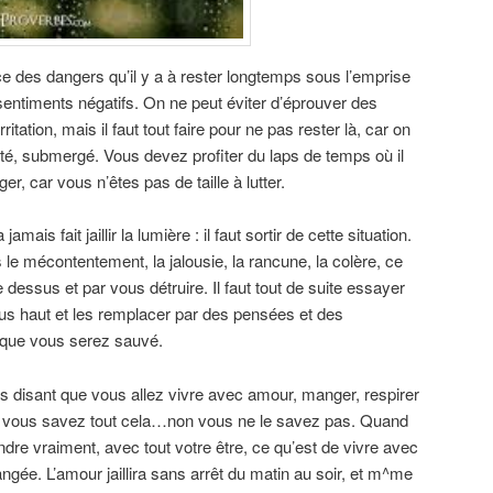
 des dangers qu’il y a à rester longtemps sous l’emprise
entiments négatifs. On ne peut éviter d’éprouver des
ritation, mais il faut tout faire pour ne pas rester là, car on
oté, submergé. Vous devez profiter du laps de temps où il
r, car vous n’êtes pas de taille à lutter.
amais fait jaillir la lumière : il faut sortir de cette situation.
le mécontentement, la jalousie, la rancune, la colère, ce
le dessus et par vous détruire. Il faut tout de suite essayer
plus haut et les remplacer par des pensées et des
i que vous serez sauvé.
disant que vous allez vivre avec amour, manger, respirer
vous savez tout cela…non vous ne le savez pas. Quand
 vraiment, avec tout votre être, ce qu’est de vivre avec
ngée. L’amour jaillira sans arrêt du matin au soir, et m^me