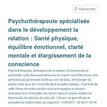
Aller
Aller
au
au
Rech
contenu
contenu
principal
secondaire
Psychothérapeute spécialisée
dans le développement la
relation : Santé physique,
équilibre émotionnel, clarté
mentale et élargissement de la
conscience
Psychothérapeute, philosophe de la relation et chercheuse en
spiritualité, Lydia Bousquet découvre en chemin les limites d'une voie
spirituelle qui gommerait l'autre au nom de Dieu, et le danger de
perdre notre sens de l'humanité dans la quête d'absolu. C'est forte de
cette intime conviction qu'elle vous accompagne au devenir
amoureux et à l'incarnation de l'amour dans le champ relationnel
dans toutes les spheres de votre vie. L'Amour ne garantit pas la
compétence relationnelle, ça s'apprend ! CONTACT : 06 08 57 02 50