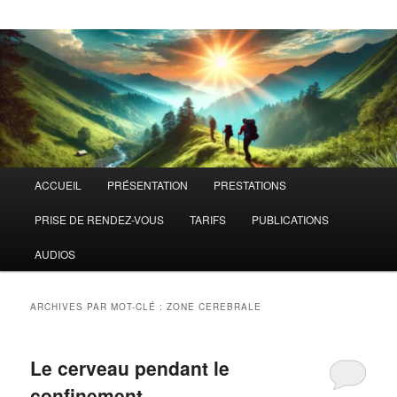
Menu
ACCUEIL
PRÉSENTATION
PRESTATIONS
principal
PRISE DE RENDEZ-VOUS
TARIFS
PUBLICATIONS
AUDIOS
ARCHIVES PAR MOT-CLÉ :
ZONE CEREBRALE
Le cerveau pendant le
confinement