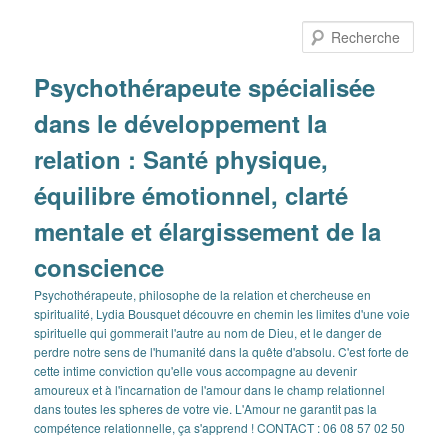
Aller
Aller
au
au
Rech
contenu
contenu
principal
secondaire
Psychothérapeute spécialisée
dans le développement la
relation : Santé physique,
équilibre émotionnel, clarté
mentale et élargissement de la
conscience
Psychothérapeute, philosophe de la relation et chercheuse en
spiritualité, Lydia Bousquet découvre en chemin les limites d'une voie
spirituelle qui gommerait l'autre au nom de Dieu, et le danger de
perdre notre sens de l'humanité dans la quête d'absolu. C'est forte de
cette intime conviction qu'elle vous accompagne au devenir
amoureux et à l'incarnation de l'amour dans le champ relationnel
dans toutes les spheres de votre vie. L'Amour ne garantit pas la
compétence relationnelle, ça s'apprend ! CONTACT : 06 08 57 02 50