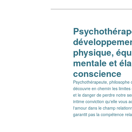
Aller
Aller
au
au
contenu
contenu
Psychothérape
principal
secondaire
développement
physique, équi
mentale et él
conscience
Psychothérapeute, philosophe de
découvre en chemin les limites 
et le danger de perdre notre se
intime conviction qu'elle vous
l'amour dans le champ relationn
garantit pas la compétence rel