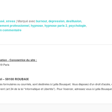
ssé
,
stress
|
Marqué avec
burnout
,
depression
,
desillusion
,
ement professionnel
,
hypnose
,
hypnose paris 2
,
psychologie
,
un commentaire
cation - Conceptrice du site :
19 Paris
tel – 59100 ROUBAIX
s formulaires ou courriels, sont destinées à Lydia Bousquet. Vous disposez d’un droit d’accès, de
ent (art.34 de la loi “Informatique et Libertés”). Pour l’exercer, adressez vous à Lydia Bou