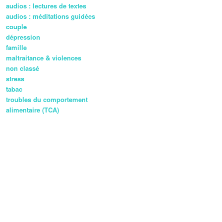
audios : lectures de textes
audios : méditations guidées
couple
dépression
famille
maltraitance & violences
non classé
stress
tabac
troubles du comportement
alimentaire (TCA)