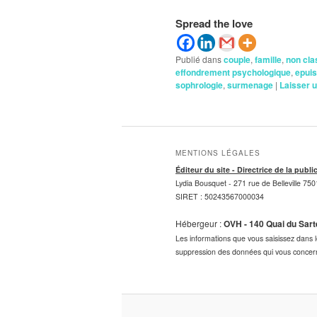
Spread the love
Publié dans
couple
,
famille
,
non cla
effondrement psychologique
,
epuis
sophrologie
,
surmenage
|
Laisser 
MENTIONS LÉGALES
Éditeur du site - Directrice de la publi
Lydia Bousquet -
271 rue de Belleville 750
SIRET : 50243567000034
Hébergeur :
OVH - 140 Quai du Sar
Les informations que vous saisissez dans le
suppression des données qui vous concern