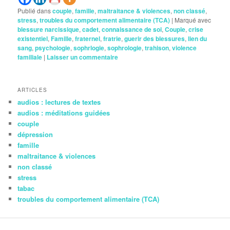
Publié dans
couple
,
famille
,
maltraitance & violences
,
non classé
,
stress
,
troubles du comportement alimentaire (TCA)
|
Marqué avec
blessure narcissique
,
cadet
,
connaissance de soi
,
Couple
,
crise
existentiel
,
Famille
,
fraternel
,
fratrie
,
guerir des blessures
,
lien du
sang
,
psychologie
,
sophrlogie
,
sophrologie
,
trahison
,
violence
familiale
|
Laisser un commentaire
ARTICLES
audios : lectures de textes
audios : méditations guidées
couple
dépression
famille
maltraitance & violences
non classé
stress
tabac
troubles du comportement alimentaire (TCA)