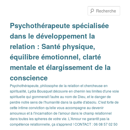
Aller
Aller
au
au
Rech
contenu
contenu
principal
secondaire
Psychothérapeute spécialisée
dans le développement la
relation : Santé physique,
équilibre émotionnel, clarté
mentale et élargissement de la
conscience
Psychothérapeute, philosophe de la relation et chercheuse en
spiritualité, Lydia Bousquet découvre en chemin les limites d'une voie
spirituelle qui gommerait l'autre au nom de Dieu, et le danger de
perdre notre sens de l'humanité dans la quête d'absolu. C'est forte de
cette intime conviction qu'elle vous accompagne au devenir
amoureux et à l'incarnation de l'amour dans le champ relationnel
dans toutes les spheres de votre vie. L'Amour ne garantit pas la
compétence relationnelle, ça s'apprend ! CONTACT : 06 08 57 02 50