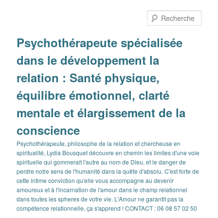
Aller
Aller
au
au
Rech
contenu
contenu
principal
secondaire
Psychothérapeute spécialisée
dans le développement la
relation : Santé physique,
équilibre émotionnel, clarté
mentale et élargissement de la
conscience
Psychothérapeute, philosophe de la relation et chercheuse en
spiritualité, Lydia Bousquet découvre en chemin les limites d'une voie
spirituelle qui gommerait l'autre au nom de Dieu, et le danger de
perdre notre sens de l'humanité dans la quête d'absolu. C'est forte de
cette intime conviction qu'elle vous accompagne au devenir
amoureux et à l'incarnation de l'amour dans le champ relationnel
dans toutes les spheres de votre vie. L'Amour ne garantit pas la
compétence relationnelle, ça s'apprend ! CONTACT : 06 08 57 02 50