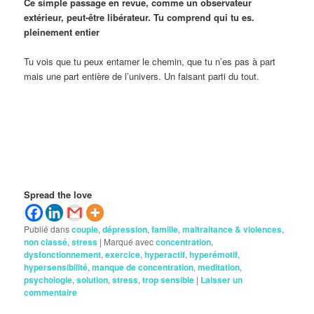
Ce simple passage en revue, comme un observateur
extérieur, peut-être libérateur. Tu comprend qui tu es.
pleinement entier
Tu vois que tu peux entamer le chemin, que tu n’es pas à part
mais une part entière de l’univers. Un faisant parti du tout.
Spread the love
Publié dans
couple
,
dépression
,
famille
,
maltraitance & violences
,
non classé
,
stress
|
Marqué avec
concentration
,
dysfonctionnement
,
exercice
,
hyperactif
,
hyperémotif
,
hypersensibilité
,
manque de concentration
,
meditation
,
psychologie
,
solution
,
stress
,
trop sensible
|
Laisser un
commentaire