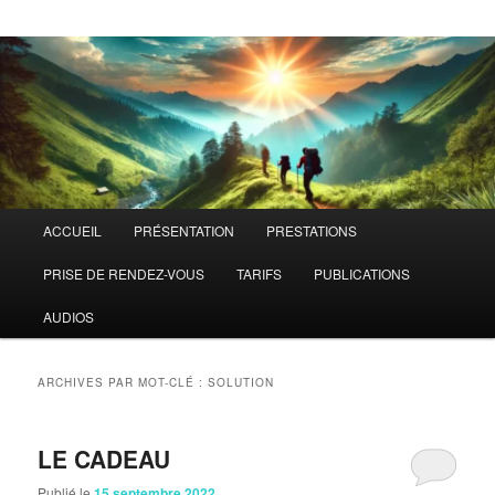
Menu
ACCUEIL
PRÉSENTATION
PRESTATIONS
principal
PRISE DE RENDEZ-VOUS
TARIFS
PUBLICATIONS
AUDIOS
ARCHIVES PAR MOT-CLÉ :
SOLUTION
LE CADEAU
Publié le
15 septembre 2022