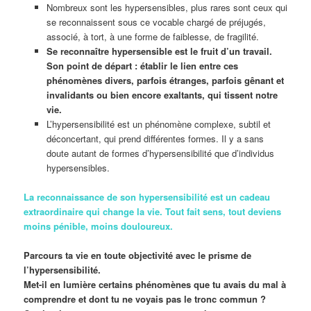
Nombreux sont les hypersensibles, plus rares sont ceux qui
se reconnaissent sous ce vocable chargé de préjugés,
associé, à tort, à une forme de faiblesse, de fragilité.
Se reconnaître hypersensible est le fruit d’un travail.
Son point de départ : établir le lien entre ces
phénomènes divers, parfois étranges, parfois gênant et
invalidants ou bien encore exaltants, qui tissent notre
vie.
L’hypersensibilité est un phénomène complexe, subtil et
déconcertant, qui prend différentes formes. Il y a sans
doute autant de formes d’hypersensibilité que d’individus
hypersensibles.
La reconnaissance de son hypersensibilité est un cadeau
extraordinaire qui change la vie. Tout fait sens, tout deviens
moins pénible, moins douloureux.
Parcours ta vie en toute objectivité avec le prisme de
l’hypersensibilité.
Met-il en lumière certains phénomènes que tu avais du mal à
comprendre et dont tu ne voyais pas le tronc commun ?