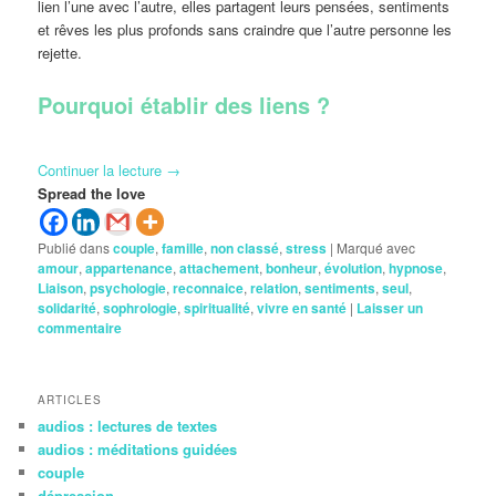
lien l’une avec l’autre, elles partagent leurs pensées, sentiments
et rêves les plus profonds sans craindre que l’autre personne les
rejette.
Pourquoi établir des liens ?
Continuer la lecture
→
Spread the love
Publié dans
couple
,
famille
,
non classé
,
stress
|
Marqué avec
amour
,
appartenance
,
attachement
,
bonheur
,
évolution
,
hypnose
,
Liaison
,
psychologie
,
reconnaice
,
relation
,
sentiments
,
seul
,
solidarité
,
sophrologie
,
spiritualité
,
vivre en santé
|
Laisser un
commentaire
ARTICLES
audios : lectures de textes
audios : méditations guidées
couple
dépression