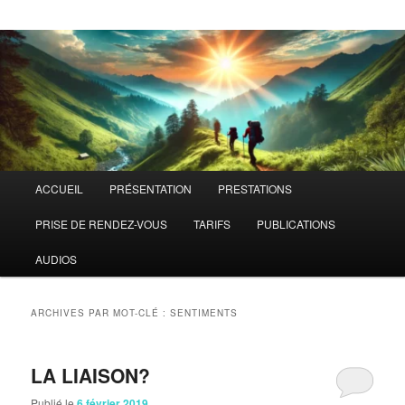
Menu
ACCUEIL
PRÉSENTATION
PRESTATIONS
principal
PRISE DE RENDEZ-VOUS
TARIFS
PUBLICATIONS
AUDIOS
ARCHIVES PAR MOT-CLÉ :
SENTIMENTS
LA LIAISON?
Publié le
6 février 2019