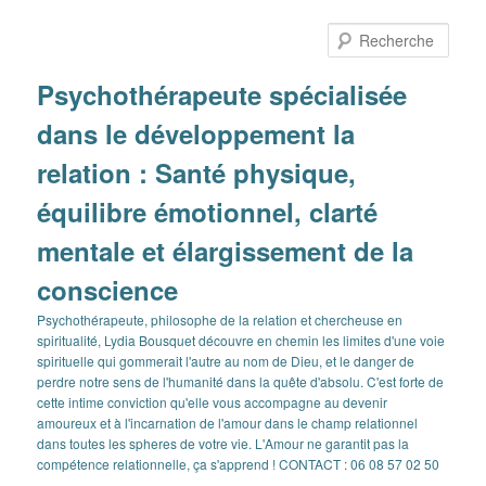
Aller
Aller
au
au
Rech
contenu
contenu
principal
secondaire
Psychothérapeute spécialisée
dans le développement la
relation : Santé physique,
équilibre émotionnel, clarté
mentale et élargissement de la
conscience
Psychothérapeute, philosophe de la relation et chercheuse en
spiritualité, Lydia Bousquet découvre en chemin les limites d'une voie
spirituelle qui gommerait l'autre au nom de Dieu, et le danger de
perdre notre sens de l'humanité dans la quête d'absolu. C'est forte de
cette intime conviction qu'elle vous accompagne au devenir
amoureux et à l'incarnation de l'amour dans le champ relationnel
dans toutes les spheres de votre vie. L'Amour ne garantit pas la
compétence relationnelle, ça s'apprend ! CONTACT : 06 08 57 02 50