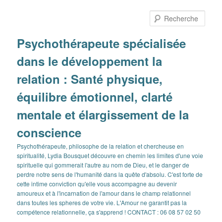
Aller
Aller
au
au
Rech
contenu
contenu
principal
secondaire
Psychothérapeute spécialisée
dans le développement la
relation : Santé physique,
équilibre émotionnel, clarté
mentale et élargissement de la
conscience
Psychothérapeute, philosophe de la relation et chercheuse en
spiritualité, Lydia Bousquet découvre en chemin les limites d'une voie
spirituelle qui gommerait l'autre au nom de Dieu, et le danger de
perdre notre sens de l'humanité dans la quête d'absolu. C'est forte de
cette intime conviction qu'elle vous accompagne au devenir
amoureux et à l'incarnation de l'amour dans le champ relationnel
dans toutes les spheres de votre vie. L'Amour ne garantit pas la
compétence relationnelle, ça s'apprend ! CONTACT : 06 08 57 02 50