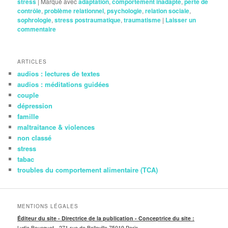
stress
|
Marqué avec
adaptation
,
comportement inadapté
,
perte de
contrôle
,
problème relationnel
,
psychologie
,
relation sociale
,
sophrologie
,
stress postraumatique
,
traumatisme
|
Laisser un
commentaire
ARTICLES
audios : lectures de textes
audios : méditations guidées
couple
dépression
famille
maltraitance & violences
non classé
stress
tabac
troubles du comportement alimentaire (TCA)
MENTIONS LÉGALES
Éditeur du site - Directrice de la publication - Conceptrice du site :
Lydia Bousquet -
271 rue de Belleville 75019 Paris