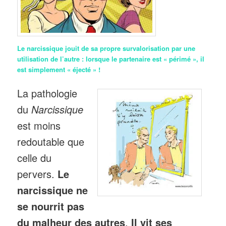
Le narcissique jouit de sa propre survalorisation par une
utilisation de l’autre : lorsque le partenaire est « périmé », il
est simplement « éjecté » !
La pathologie
du
Narcissique
est moins
redoutable que
celle du
pervers.
Le
narcissique
ne
se nourrit pas
du malheur des autres
.
Il vit ses