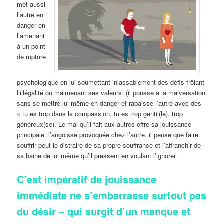
met aussi
l’autre en
danger en
l’amenant
à un point
de rupture
psychologique en lui soumettant inlassablement des défis frôlant
l’illégalité ou malmenant ses valeurs. (il pousse à la malversation
sans se mettre lui même en danger et rabaisse l’autre avec des
« tu es trop dans la compassion, tu es trop gentil(le), trop
généreux(se). Le mal qu’il fait aux autres offre sa jouissance
principale :l’angoisse provoquée chez l’autre. il pense que faire
souffrir peut le distraire de sa propre souffrance et l’affranchir de
sa haine de lui même qu’il pressent en voulant l’ignorer.
C’est impératif de jouissance
immédiate ne s’embarrasse surtout pas
du désir – qui surgit d’un manque et