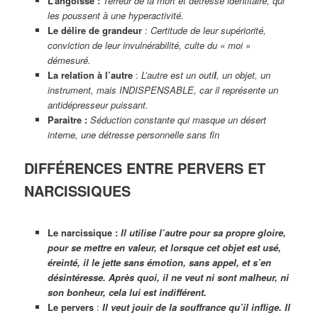
L’angoisse :
Terreur de la mort et détresse identitaire, qui
les poussent à une hyperactivité.
Le délire de grandeur
:
Certitude de leur supériorité,
conviction de leur invulnérabilité, culte du « moi »
démesuré.
La relation à l’autre
:
L’autre est un outi
l
, un objet, un
instrument, mais INDISPENSABLE, car il représente un
antidépresseur puissant.
Paraitre :
Séduction constante qui masque un désert
interne, une détresse personnelle sans fin
DIFFÉRENCES ENTRE PERVERS ET
NARCISSIQUES
Le narcissique :
Il utilise l’autre pour sa propre gloire,
pour se mettre en valeur, et lorsque cet objet est usé,
éreinté, il le jette sans émotion, sans appel, et s’en
désintéresse. Après quoi, il ne veut ni sont malheur, ni
son bonheur, cela lui est indifférent.
Le pervers
:
Il veut jouir de la souffrance qu’il inflige. Il