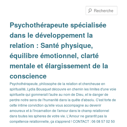
Aller
Aller
au
au
Rech
contenu
contenu
principal
secondaire
Psychothérapeute spécialisée
dans le développement la
relation : Santé physique,
équilibre émotionnel, clarté
mentale et élargissement de la
conscience
Psychothérapeute, philosophe de la relation et chercheuse en
spiritualité, Lydia Bousquet découvre en chemin les limites d'une voie
spirituelle qui gommerait l'autre au nom de Dieu, et le danger de
perdre notre sens de l'humanité dans la quête d'absolu. C'est forte de
cette intime conviction qu'elle vous accompagne au devenir
amoureux et à l'incarnation de l'amour dans le champ relationnel
dans toutes les spheres de votre vie. L'Amour ne garantit pas la
compétence relationnelle, ça s'apprend ! CONTACT : 06 08 57 02 50