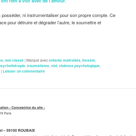
’ont rien à voir avec de l’amour.
as posséder, ni instrumentaliser pour son propre compte. Ce
ace pour détruire et dégrader l’autre, le soumettre et
es
,
non classé
|
Marqué avec
enfants maltraités
,
inceste
,
psychothérapie
,
traumatisme
,
viol
,
violence psychologique
,
|
Laisser un commentaire
cation - Conceptrice du site :
19 Paris
tel – 59100 ROUBAIX