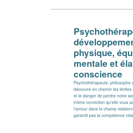
Aller
Aller
au
au
contenu
contenu
Psychothérape
principal
secondaire
développement
physique, équi
mentale et él
conscience
Psychothérapeute, philosophe de
découvre en chemin les limites 
et le danger de perdre notre se
intime conviction qu'elle vous
l'amour dans le champ relationn
garantit pas la compétence rel