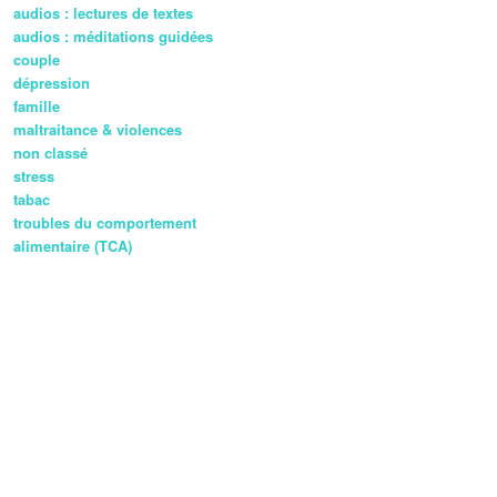
audios : lectures de textes
audios : méditations guidées
couple
dépression
famille
maltraitance & violences
non classé
stress
tabac
troubles du comportement
alimentaire (TCA)