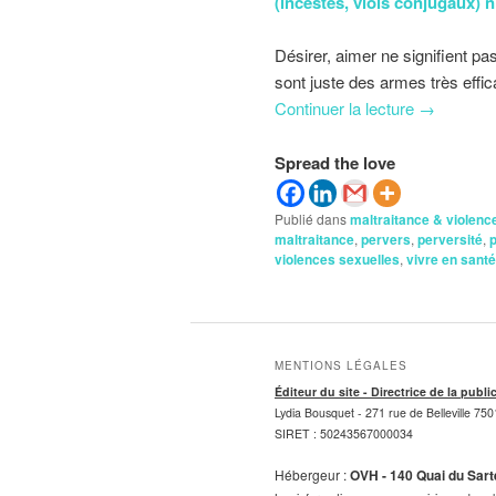
(incestes, viols conjugaux) n
Désirer, aimer ne signifient p
sont juste des armes très effic
Continuer la lecture
→
Spread the love
Publié dans
maltraitance & violenc
maltraitance
,
pervers
,
perversité
,
violences sexuelles
,
vivre en santé
MENTIONS LÉGALES
Éditeur du site - Directrice de la publi
Lydia Bousquet -
271 rue de Belleville 750
SIRET : 50243567000034
Hébergeur :
OVH - 140 Quai du Sar