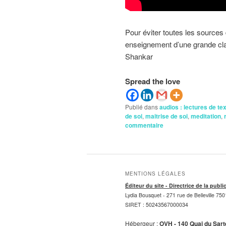
Pour éviter toutes les sources 
enseignement d’une grande clarté
Shankar
Spread the love
Publié dans
audios : lectures de te
de soi
,
maitrise de soi
,
meditation
,
commentaire
MENTIONS LÉGALES
Éditeur du site - Directrice de la publi
Lydia Bousquet -
271 rue de Belleville 750
SIRET : 50243567000034
Hébergeur :
OVH - 140 Quai du Sar