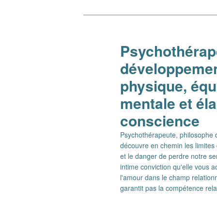
Aller
Aller
au
au
contenu
contenu
Psychothérape
principal
secondaire
développement
physique, équi
mentale et él
conscience
Psychothérapeute, philosophe de
découvre en chemin les limites 
et le danger de perdre notre se
intime conviction qu'elle vous
l'amour dans le champ relationn
garantit pas la compétence rel