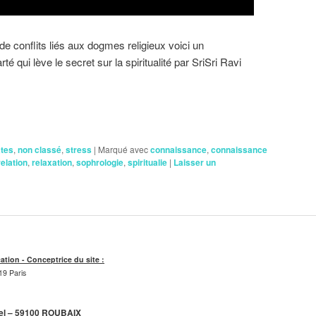
de conflits liés aux dogmes religieux voici un
 qui lève le secret sur la spiritualité par SriSri Ravi
xtes
,
non classé
,
stress
|
Marqué avec
connaissance
,
connaissance
relation
,
relaxation
,
sophrologie
,
spiritualie
|
Laisser un
cation - Conceptrice du site :
19 Paris
tel – 59100 ROUBAIX