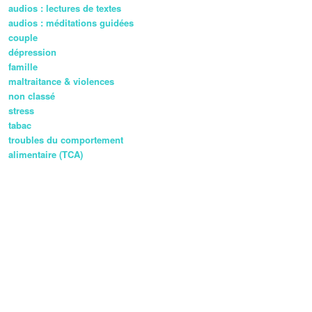
audios : lectures de textes
audios : méditations guidées
couple
dépression
famille
maltraitance & violences
non classé
stress
tabac
troubles du comportement
alimentaire (TCA)