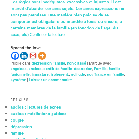
Les règles sont inadéquates, excessives et injustes. Il est
interdit d’aborder certains sujets. Certaines expressions ne
sont pas permises. une manière bien précise de se
comporter est obligatoire ou interdite à tous, ou encore, à
certains membres de la famille (en fonction de l’age, du
sexe, etc)
Continuer la lecture
→
Spread the love
Publié dans
dépression
,
famille
,
non classé
|
Marqué avec
angoisse
,
anxiete
,
conflit de famille
,
destrction
,
Famille
,
famille
fusionnelle
,
immature
,
isolement;
,
solitude
,
souffrance en famille
,
système
|
Laisser un commentaire
ARTICLES
audios : lectures de textes
audios : méditations guidées
couple
dépression
famille