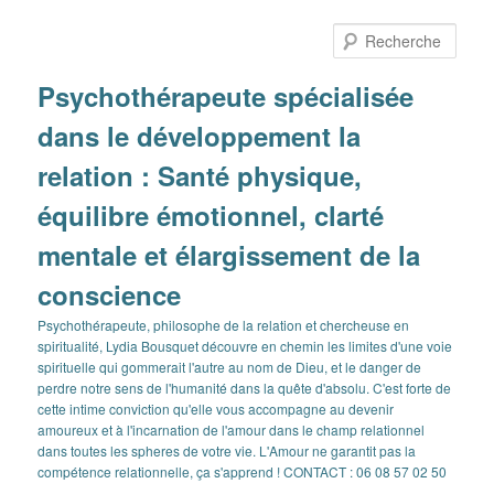
Aller
Aller
au
au
Rech
contenu
contenu
principal
secondaire
Psychothérapeute spécialisée
dans le développement la
relation : Santé physique,
équilibre émotionnel, clarté
mentale et élargissement de la
conscience
Psychothérapeute, philosophe de la relation et chercheuse en
spiritualité, Lydia Bousquet découvre en chemin les limites d'une voie
spirituelle qui gommerait l'autre au nom de Dieu, et le danger de
perdre notre sens de l'humanité dans la quête d'absolu. C'est forte de
cette intime conviction qu'elle vous accompagne au devenir
amoureux et à l'incarnation de l'amour dans le champ relationnel
dans toutes les spheres de votre vie. L'Amour ne garantit pas la
compétence relationnelle, ça s'apprend ! CONTACT : 06 08 57 02 50