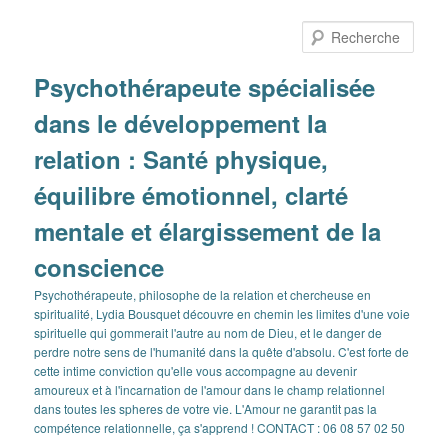
Aller
Aller
au
au
Rech
contenu
contenu
principal
secondaire
Psychothérapeute spécialisée
dans le développement la
relation : Santé physique,
équilibre émotionnel, clarté
mentale et élargissement de la
conscience
Psychothérapeute, philosophe de la relation et chercheuse en
spiritualité, Lydia Bousquet découvre en chemin les limites d'une voie
spirituelle qui gommerait l'autre au nom de Dieu, et le danger de
perdre notre sens de l'humanité dans la quête d'absolu. C'est forte de
cette intime conviction qu'elle vous accompagne au devenir
amoureux et à l'incarnation de l'amour dans le champ relationnel
dans toutes les spheres de votre vie. L'Amour ne garantit pas la
compétence relationnelle, ça s'apprend ! CONTACT : 06 08 57 02 50