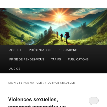
Menu
ACCUEIL
PRÉSENTATION
PRESTATIONS
principal
PRISE DE RENDEZ-VOUS
TARIFS
PUBLICATIONS
AUDIOS
ARCHIVES PAR MOT-CLÉ :
VIOLENCE SEXUELLE
Violences sexuelles,
comment commettre un