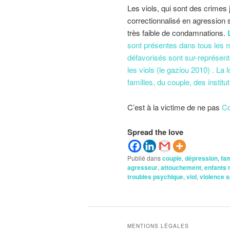
Les viols, qui sont des crimes
correctionnalisé en agression s
très faible de condamnations.
L
sont présentes dans tous les mi
défavorisés sont sur-représen
les viols (le gaziou 2010) . La 
familles, du couple, des institu
C’est à la victime de ne pas
Co
Spread the love
Publié dans
couple
,
dépression
,
fam
agresseur
,
attouchement
,
enfants 
troubles psychique
,
viol
,
violence s
MENTIONS LÉGALES