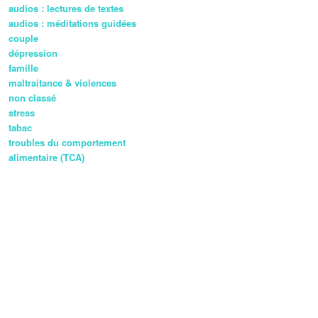
audios : lectures de textes
audios : méditations guidées
couple
dépression
famille
maltraitance & violences
non classé
stress
tabac
troubles du comportement
alimentaire (TCA)