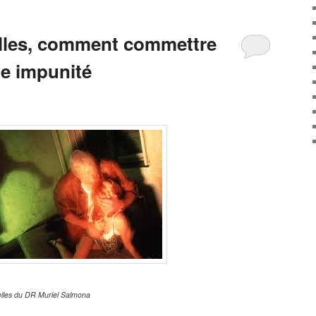
elles, comment commettre
te impunité
xuelles du DR Muriel Salmona