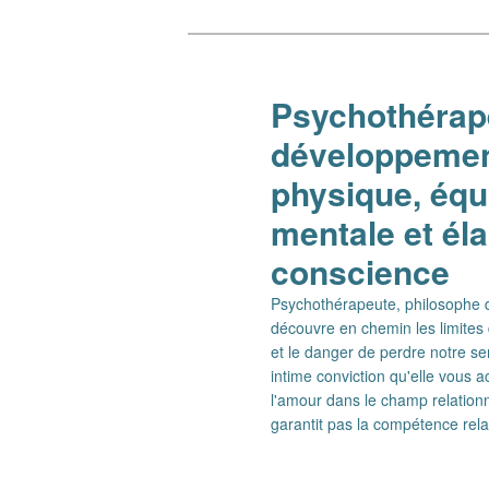
Aller
Aller
au
au
contenu
contenu
Psychothérape
principal
secondaire
développement
physique, équi
mentale et él
conscience
Psychothérapeute, philosophe de
découvre en chemin les limites 
et le danger de perdre notre se
intime conviction qu'elle vous
l'amour dans le champ relationn
garantit pas la compétence rel