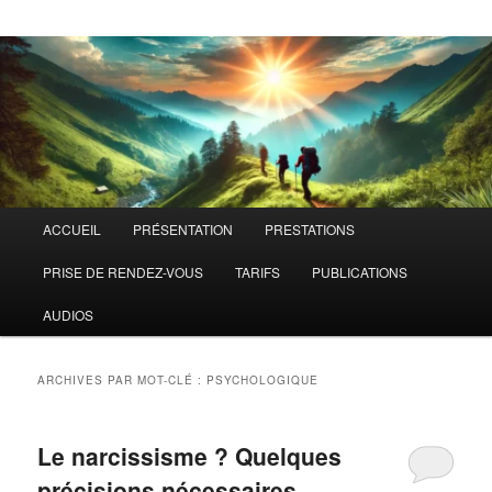
Menu
ACCUEIL
PRÉSENTATION
PRESTATIONS
principal
PRISE DE RENDEZ-VOUS
TARIFS
PUBLICATIONS
AUDIOS
ARCHIVES PAR MOT-CLÉ :
PSYCHOLOGIQUE
Le narcissisme ? Quelques
précisions nécessaires