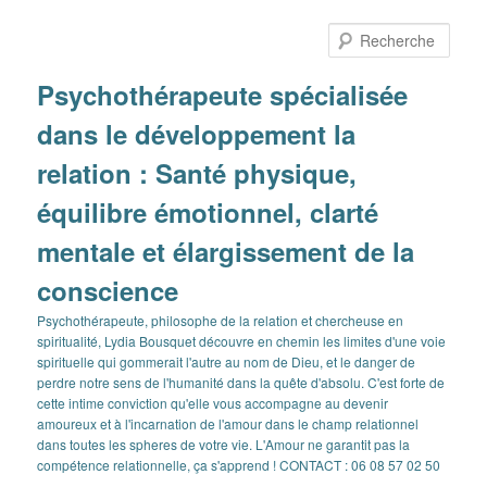
Aller
Aller
au
au
Rech
contenu
contenu
principal
secondaire
Psychothérapeute spécialisée
dans le développement la
relation : Santé physique,
équilibre émotionnel, clarté
mentale et élargissement de la
conscience
Psychothérapeute, philosophe de la relation et chercheuse en
spiritualité, Lydia Bousquet découvre en chemin les limites d'une voie
spirituelle qui gommerait l'autre au nom de Dieu, et le danger de
perdre notre sens de l'humanité dans la quête d'absolu. C'est forte de
cette intime conviction qu'elle vous accompagne au devenir
amoureux et à l'incarnation de l'amour dans le champ relationnel
dans toutes les spheres de votre vie. L'Amour ne garantit pas la
compétence relationnelle, ça s'apprend ! CONTACT : 06 08 57 02 50