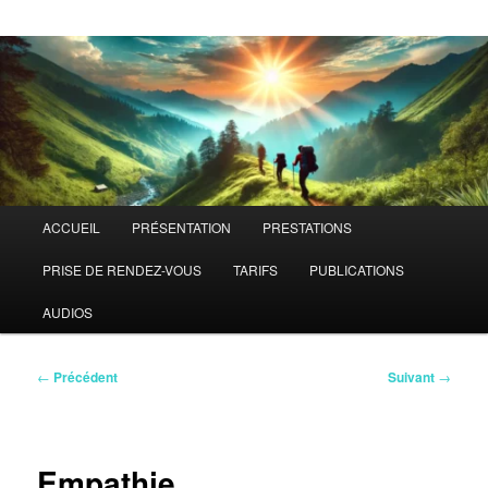
Menu
ACCUEIL
PRÉSENTATION
PRESTATIONS
principal
PRISE DE RENDEZ-VOUS
TARIFS
PUBLICATIONS
AUDIOS
Navigation
←
Précédent
Suivant
→
des
articles
Empathie