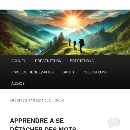
Menu
ACCUEIL
PRÉSENTATION
PRESTATIONS
principal
PRISE DE RENDEZ-VOUS
TARIFS
PUBLICATIONS
AUDIOS
ARCHIVES PAR MOT-CLÉ :
MAUX
APPRENDRE A SE
DÉTACHER DES MOTS