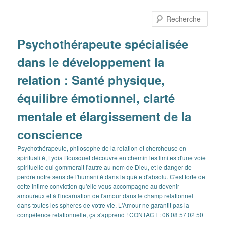
Aller
Aller
au
au
Rech
contenu
contenu
principal
secondaire
Psychothérapeute spécialisée
dans le développement la
relation : Santé physique,
équilibre émotionnel, clarté
mentale et élargissement de la
conscience
Psychothérapeute, philosophe de la relation et chercheuse en
spiritualité, Lydia Bousquet découvre en chemin les limites d'une voie
spirituelle qui gommerait l'autre au nom de Dieu, et le danger de
perdre notre sens de l'humanité dans la quête d'absolu. C'est forte de
cette intime conviction qu'elle vous accompagne au devenir
amoureux et à l'incarnation de l'amour dans le champ relationnel
dans toutes les spheres de votre vie. L'Amour ne garantit pas la
compétence relationnelle, ça s'apprend ! CONTACT : 06 08 57 02 50