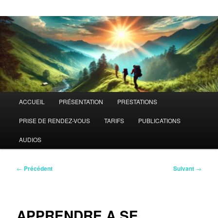
Menu
ACCUEIL
PRÉSENTATION
PRESTATIONS
principal
PRISE DE RENDEZ-VOUS
TARIFS
PUBLICATIONS
AUDIOS
Navigation
←
Précédent
Suivant
→
des
articles
APPRENDRE A SE