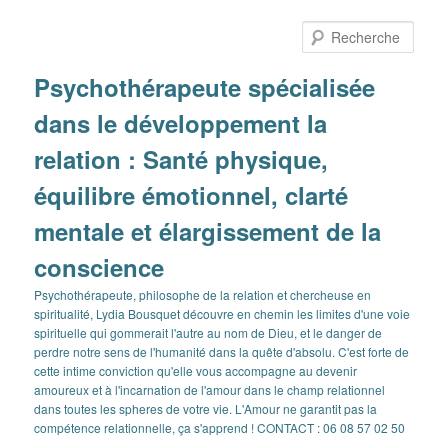
Aller
Aller
au
au
Rech
contenu
contenu
principal
secondaire
Psychothérapeute spécialisée
dans le développement la
relation : Santé physique,
équilibre émotionnel, clarté
mentale et élargissement de la
conscience
Psychothérapeute, philosophe de la relation et chercheuse en
spiritualité, Lydia Bousquet découvre en chemin les limites d'une voie
spirituelle qui gommerait l'autre au nom de Dieu, et le danger de
perdre notre sens de l'humanité dans la quête d'absolu. C'est forte de
cette intime conviction qu'elle vous accompagne au devenir
amoureux et à l'incarnation de l'amour dans le champ relationnel
dans toutes les spheres de votre vie. L'Amour ne garantit pas la
compétence relationnelle, ça s'apprend ! CONTACT : 06 08 57 02 50