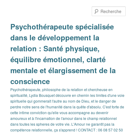
Aller
Aller
au
au
Rech
contenu
contenu
principal
secondaire
Psychothérapeute spécialisée
dans le développement la
relation : Santé physique,
équilibre émotionnel, clarté
mentale et élargissement de la
conscience
Psychothérapeute, philosophe de la relation et chercheuse en
spiritualité, Lydia Bousquet découvre en chemin les limites d'une voie
spirituelle qui gommerait l'autre au nom de Dieu, et le danger de
perdre notre sens de l'humanité dans la quête d'absolu. C'est forte de
cette intime conviction qu'elle vous accompagne au devenir
amoureux et à l'incarnation de l'amour dans le champ relationnel
dans toutes les spheres de votre vie. L'Amour ne garantit pas la
compétence relationnelle, ça s'apprend ! CONTACT : 06 08 57 02 50