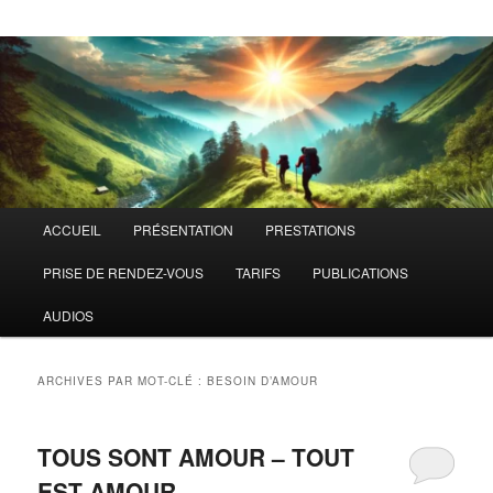
Menu
ACCUEIL
PRÉSENTATION
PRESTATIONS
principal
PRISE DE RENDEZ-VOUS
TARIFS
PUBLICATIONS
AUDIOS
ARCHIVES PAR MOT-CLÉ :
BESOIN D’AMOUR
TOUS SONT AMOUR – TOUT
EST AMOUR