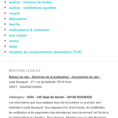
audios : lectures de textes
audios : méditations guidées
couple
dépression
famille
maltraitance & violences
non classé
stress
tabac
troubles du comportement alimentaire (TCA)
MENTIONS LÉGALES
Éditeur du site - Directrice de la publication - Conceptrice du site :
Lydia Bousquet -
271 rue de Belleville 75019 Paris
SIRET : 50243567000034
Hébergeur :
OVH - 140 Quai du Sartel – 59100 ROUBAIX
Les informations que vous saisissez dans les formulaires ou courriels, sont
destinées à Lydia Bousquet. Vous disposez d’un droit d’accès, de modification,
de rectification et de suppression des données qui vous concernent (art.34 de la
loi “Informatique et Libertés”). Pour l’exercer, adressez vous à Lydia Bousquet :