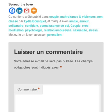
Spread the love
Ce contenu a été publié dans
couple
,
maltraitance & violences
,
non
classé
par
Lydia Bousquet
, et marqué avec
amitie
,
amour
,
celibataire
,
confident
,
connaissance de soi
,
Couple
,
eros
,
meditation
,
psychologie
,
relation amoureuse
,
sexualtité
,
stress
.
Mettez-le en favori avec son
permalien
.
Laisser un commentaire
Votre adresse e-mail ne sera pas publiée.
Les champs
*
obligatoires sont indiqués avec
*
Commentaire