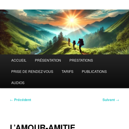
Menu
ACCUEIL
PRÉSENTATION
PRESTATIONS
principal
PRISE DE RENDEZ-VOUS
TARIFS
PUBLICATIONS
AUDIOS
Navigation
←
Précédent
Suivant
→
des
articles
L’AMOUR-AMITIE