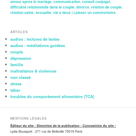
amour apres le mariage
,
communication
,
conseil conjugal
,
difficukté relationnelle dans le couple
,
divorce
,
relation de couple
,
relation saine
,
sexualite
,
vie a deux
|
Laisser un commentaire
ARTICLES
audios : lectures de textes
audios : méditations guidées
couple
dépression
famille
maltraitance & violences
non classé
stress
tabac
troubles du comportement alimentaire (TCA)
MENTIONS LÉGALES
Éditeur du site - Directrice de la publication - Conceptrice du site :
Lydia Bousquet -
271 rue de Belleville 75019 Paris