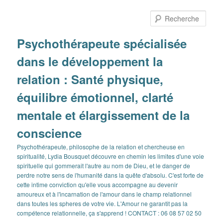
Aller
Aller
au
au
Rech
contenu
contenu
principal
secondaire
Psychothérapeute spécialisée
dans le développement la
relation : Santé physique,
équilibre émotionnel, clarté
mentale et élargissement de la
conscience
Psychothérapeute, philosophe de la relation et chercheuse en
spiritualité, Lydia Bousquet découvre en chemin les limites d'une voie
spirituelle qui gommerait l'autre au nom de Dieu, et le danger de
perdre notre sens de l'humanité dans la quête d'absolu. C'est forte de
cette intime conviction qu'elle vous accompagne au devenir
amoureux et à l'incarnation de l'amour dans le champ relationnel
dans toutes les spheres de votre vie. L'Amour ne garantit pas la
compétence relationnelle, ça s'apprend ! CONTACT : 06 08 57 02 50