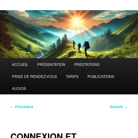
Menu
ACCUEIL
PRÉSENTATION
PRESTATIONS
principal
PRISE DE RENDEZ-VOUS
TARIFS
PUBLICATIONS
AUDIOS
Navigation
←
Précédent
Suivant
→
des
articles
CONNEXION ET