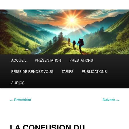
Menu
ACCUEIL
PRÉSENTATION
PRESTATIONS
principal
PRISE DE RENDEZ-VOUS
TARIFS
PUBLICATIONS
AUDIOS
Navigation
←
Précédent
Suivant
→
des
articles
LA CONFUSION DU