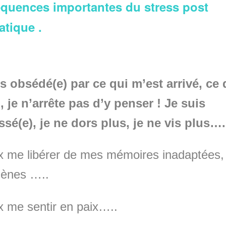
quences importantes du stress post
atique .
s obsédé(e) par ce qui m’est arrivé, ce
u, je n’arrête pas d’y penser ! Je suis
sé(e), je ne dors plus, je ne vis plus….
x me libérer de mes mémoires inadaptées,
gènes …..
x me sentir en paix…..