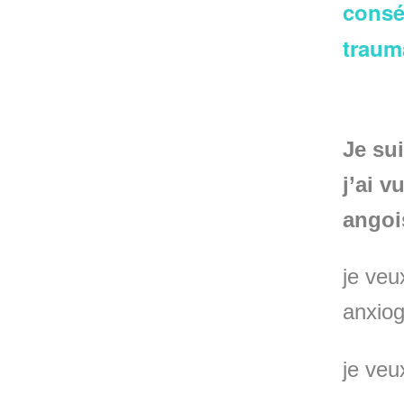
consé
traum
Je sui
j’ai v
angois
je veu
anxio
je veu