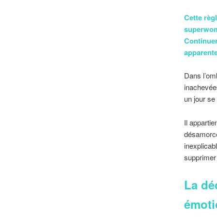
Cette règ
superwoma
Continuer
apparente 
Dans l’omb
inachevée
un jour se
Il apparti
désamorcer
inexplicab
supprimer 
La dé
émoti