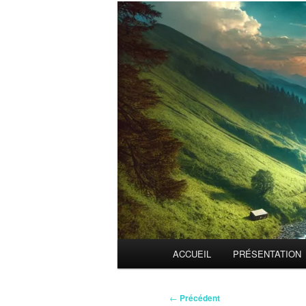
Menu
ACCUEIL
PRÉSENTATION
principal
Navigation
←
Précédent