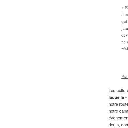
« E
dan
qui
jam
dev
ne 
réa
Ext
Les cultur
laquelle 
notre rout
notre capa
évènement 
dents, com