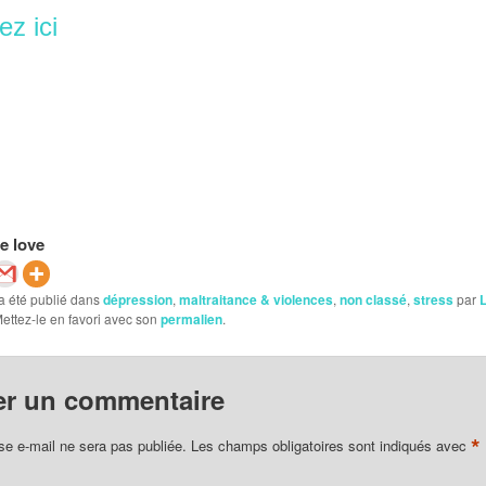
z ici
e love
a été publié dans
dépression
,
maltraitance & violences
,
non classé
,
stress
par
L
Mettez-le en favori avec son
permalien
.
er un commentaire
*
se e-mail ne sera pas publiée.
Les champs obligatoires sont indiqués avec