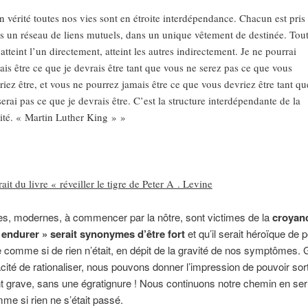
n vérité toutes nos vies sont en étroite interdépendance. Chacun est pris
s un réseau de liens mutuels, dans un unique vêtement de destinée. Tout
 atteint l’un directement, atteint les autres indirectement. Je ne pourrai
ais être ce que je devrais être tant que vous ne serez pas ce que vous
riez être, et vous ne pourrez jamais être ce que vous devriez être tant qu
serai pas ce que je devrais être. C’est la structure interdépendante de la
lité. « Martin Luther King » »
rait du livre « réveiller le tigre de Peter A . Levine
es, modernes, à commencer par la nôtre, sont victimes de la
croyan
« endurer » serait synonymes d’être fort
et qu’il serait héroïque de 
e comme si de rien n’était, en dépit de la gravité de nos symptômes.
cité de rationaliser, nous pouvons donner l’impression de pouvoir sort
grave, sans une égratignure ! Nous continuons notre chemin en serr
me si rien ne s’était passé.