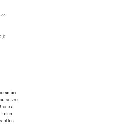
 ce
e je
ce selon
poursuivre
 Grace à
ir d’un
ant les