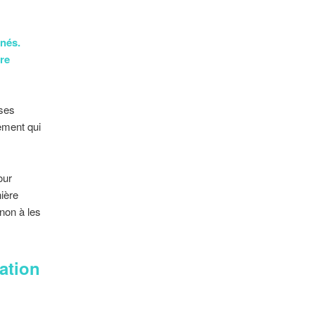
rnés.
re
nses
ement qui
our
ière
non à les
ation