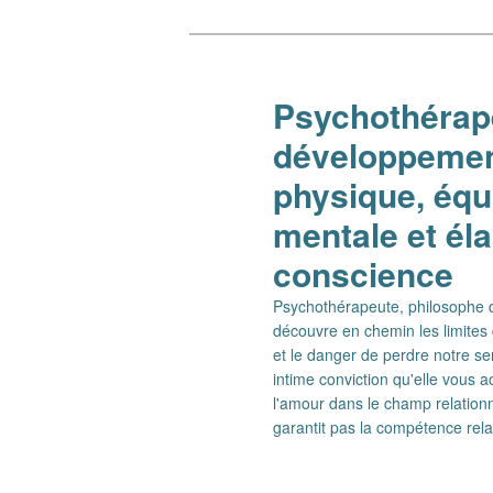
Aller
au
contenu
Psychothérape
principal
développement
physique, équi
mentale et él
conscience
Psychothérapeute, philosophe de
découvre en chemin les limites 
et le danger de perdre notre se
intime conviction qu'elle vous
l'amour dans le champ relationn
garantit pas la compétence rel